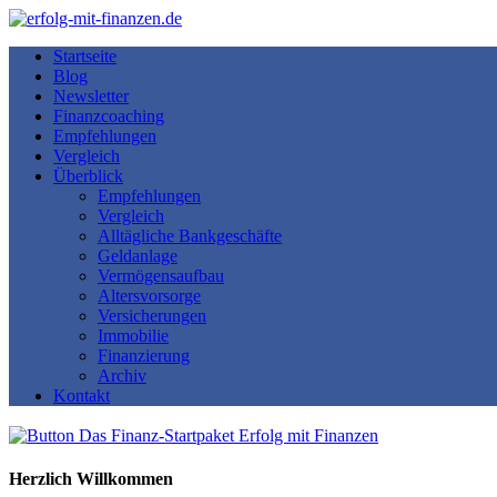
Startseite
Blog
Newsletter
Finanzcoaching
Empfehlungen
Vergleich
Überblick
Empfehlungen
Vergleich
Alltägliche Bankgeschäfte
Geldanlage
Vermögensaufbau
Altersvorsorge
Versicherungen
Immobilie
Finanzierung
Archiv
Kontakt
Herzlich Willkommen