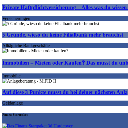
Private Haftpflichtversicherung – Alles was du wissen
Versicherungen
5 Gründe, wieso du keine Filialbank mehr brauchst
Alltägliche Bankgeschäfte
Immobilien – Mieten oder Kaufen❓ Das musst du unb
Immobilie
Auf diese 3 Punkte musst du bei deiner nächsten Anl
Geldanlage
Finanz-Startpaket