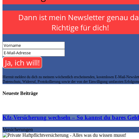
Dann ist mein Newsletter genau da
Richtige für dich!
Ja, ich will!
Hiermit meldest du dich zu meinem wöchentlich erscheinenden, kostenlosen E-Mail-Newslett
Datenschutz, Widerruf, Protokollierung sowie der von der Einwilligung umfassten Erfolgsme
Neueste Beiträge
Kfz-Versicherung wechseln – So kannst du bares Geld
Versicherungen