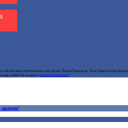
s
er mit relevanten Informationen rund um das Thema Finanzen an. Deine Daten werden niemals
ssung, erhältst du in unserer
Datenschutzerklärung
.
 sparen!