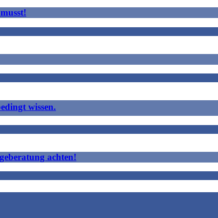
 musst!
edingt wissen.
ageberatung achten!